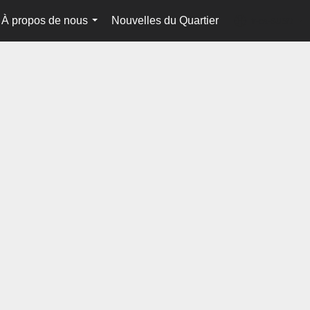
À propos de nous
Nouvelles du Quartier
fr-ca-$USD
...
...