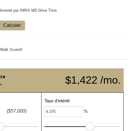
limenté par INRIX MD Drive Time
Calculer
Walk Score®
ire
$1,422 /mo.
nt
Taux d'intérêt
($57,000)
%